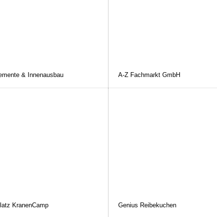
emente & Innenausbau
A-Z Fachmarkt GmbH
latz KranenCamp
Genius Reibekuchen