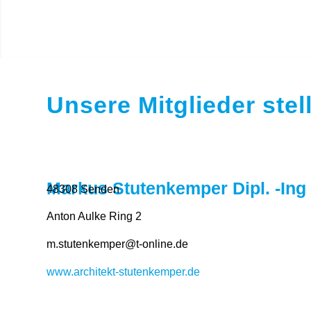
Unsere Mitglieder stel
Markus Stutenkemper Dipl. -Ing
48308 Senden
Anton Aulke Ring 2
m.stutenkemper@t-online.de
www.architekt-stutenkemper.de