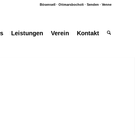
Bösensell · Ottmarsbocholt · Senden · Venne
es
Leistungen
Verein
Kontakt