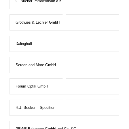
C. Bücker Immoconsult e.K.
Grothues & Lechler GmbH
Dalinghoff
Screen and More GmbH
Forum Optik GmbH
H.J. Becker – Spedition
REWE Eckmann GmbH und Co. KG