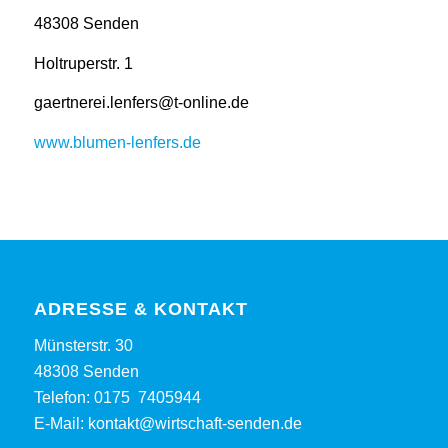
48308 Senden
Holtruperstr. 1
gaertnerei.lenfers@t-online.de
www.blumen-lenfers.de
ADRESSE & KONTAKT
Münsterstr. 30
48308 Senden
Telefon:
0175 7405944
E-Mail:
kontakt@wirtschaft-senden.de