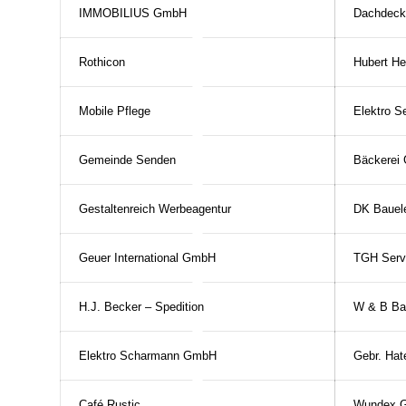
IMMOBILIUS GmbH
Dachdeck
Rothicon
Hubert H
Mobile Pflege
Elektro S
Gemeinde Senden
Bäckerei 
Gestaltenreich Werbeagentur
DK Bauel
Geuer International GmbH
TGH Serv
H.J. Becker – Spedition
W & B B
Elektro Scharmann GmbH
Gebr. Ha
Café Rustic
Wundex 