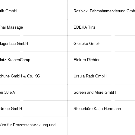
tik GmbH
Rosbicki Fahrbahnmarkierung Gm
Thai Massage
EDEKA Tinz
nlagenbau GmbH
Gieseke GmbH
latz KranenCamp
Elektro Richter
chuhe GmbH & Co. KG
Ursula Rath GmbH
n 38 e.V.
Screen and More GmbH
Group GmbH
Steuerbüro Katja Herrmann
büro für Prozessentwicklung und