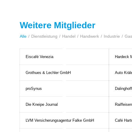
Weitere Mitglieder
Alle
/
Dienstleistung
/
Handel
/
Handwerk
/
Industrie
/
Gas
Eiscafé Venezia
Hardeck 
Grothues & Lechler GmbH
Auto Krä
proSynus
Dalinghoff
Die Kneipe Journal
Raiffeise
LVM Versicherungsagentur Falke GmbH
Café Har