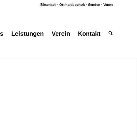
Bösensell · Ottmarsbocholt · Senden · Venne
es
Leistungen
Verein
Kontakt