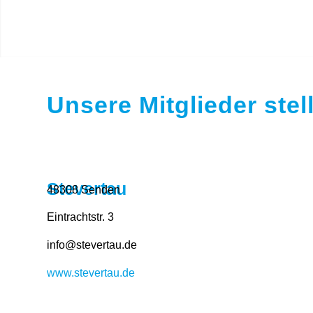
Unsere Mitglieder stel
Stevertau
48308 Senden
Eintrachtstr. 3
info@stevertau.de
www.stevertau.de