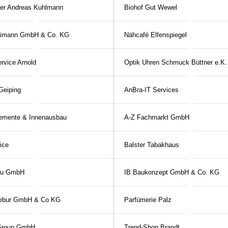
er Andreas Kuhlmann
Biohof Gut Wewel
eimann GmbH & Co. KG
Nähcafé Elfenspiegel
ervice Arnold
Optik Uhren Schmuck Büttner e.K.
Geiping
AnBra-IT Services
emente & Innenausbau
A-Z Fachmarkt GmbH
ice
Balster Tabakhaus
au GmbH
IB Baukonzept GmbH & Co. KG
tebur GmbH & Co KG
Parfümerie Palz
Group GmbH
Trend-Shop Brandt