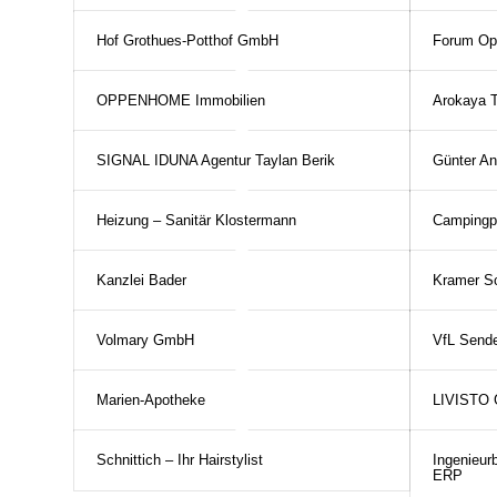
Hof Grothues-Potthof GmbH
Forum Op
OPPENHOME Immobilien
Arokaya 
SIGNAL IDUNA Agentur Taylan Berik
Günter A
Heizung – Sanitär Klostermann
Campingp
Kanzlei Bader
Kramer S
Volmary GmbH
VfL Sende
Marien-Apotheke
LIVISTO 
Schnittich – Ihr Hairstylist
Ingenieur
ERP