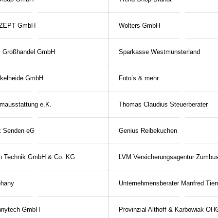
NZEPT GmbH
Wolters GmbH
 Großhandel GmbH
Sparkasse Westmünsterland
nkelheide GmbH
Foto’s & mehr
mausstattung e.K.
Thomas Claudius Steuerberater
k Senden eG
Genius Reibekuchen
n Technik GmbH & Co. KG
LVM Versicherungsagentur Zumbu
phany
Unternehmensberater Manfred Tie
nnytech GmbH
Provinzial Althoff & Karbowiak OH