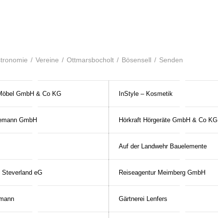
tronomie
/
Vereine
/
Ottmarsbocholt
/
Bösensell
/
Senden
Möbel GmbH & Co KG
InStyle – Kosmetik
lemann GmbH
Hörkraft Hörgeräte GmbH & Co KG
Auf der Landwehr Bauelemente
n Steverland eG
Reiseagentur Meimberg GmbH
tmann
Gärtnerei Lenfers