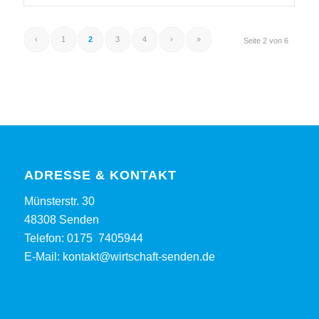
‹
1
2
3
4
›
»
Seite 2 von 6
ADRESSE & KONTAKT
Münsterstr. 30
48308 Senden
Telefon:
0175 7405944
E-Mail:
kontakt@wirtschaft-senden.de